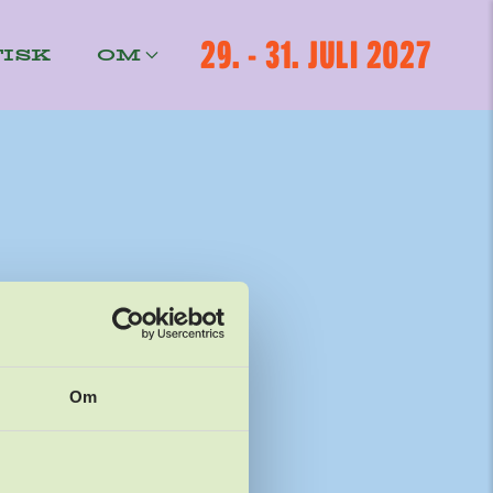
29. - 31. JULI 2027
ISK
OM
Om