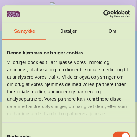
29. – 31.
JULI 2027
Gå til hovedindhold
Samtykke
Detaljer
Om
Denne hjemmeside bruger cookies
PER SLESSING
Vi bruger cookies til at tilpasse vores indhold og
annoncer, til at vise dig funktioner til sociale medier og til
at analysere vores trafik. Vi deler også oplysninger om
04.03.2026
DANIEL
din brug af vores hjemmeside med vores partnere inden
FORRIGE
NÆSTE
for sociale medier, annonceringspartnere og
analysepartnere. Vores partnere kan kombinere disse
data med andre oplysninger, du har givet dem, eller som
©
2026
Varde Open Air. Alle rettigheder forbeholdes.
de har indsamlet fra din brug af deres tjenester.
Varde Friluftsscene, Arnbjergparken 6800 Varde
Samtykkevalg
KONTAKT
PRESSE
PERSONDATAPOLITIK
COOKIEPOLITIK
Nødvendig