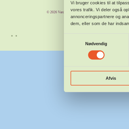
Vi bruger cookies til at tilpas
vores trafik. Vi deler også 
©
2026
Varde Open Air. Alle rettigheder forbeholdes.
annonceringspartnere og anal
dem, eller som de har indsaml
Samtykkevalg
Nødvendig
Afvis