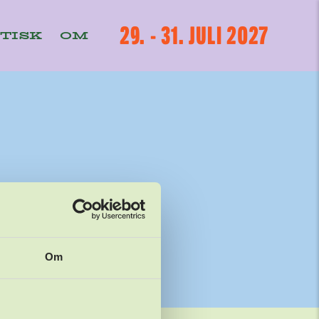
29. - 31. JULI 2027
TISK
OM
NÆSTE
Om