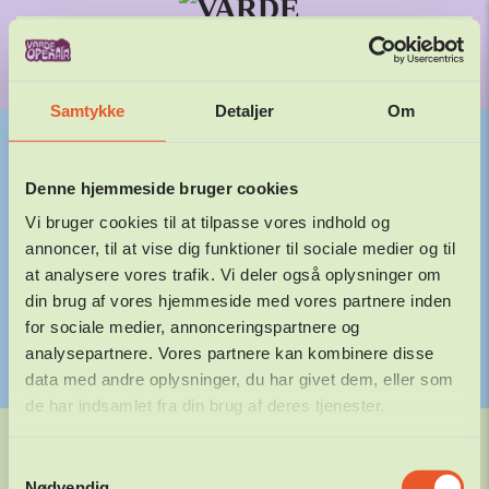
29. – 31.
JULI 2027
Gå til hovedindhold
Samtykke
Detaljer
Om
Denne hjemmeside bruger cookies
LYS PÅ SCENE
Vi bruger cookies til at tilpasse vores indhold og
annoncer, til at vise dig funktioner til sociale medier og til
(STJERNER)
at analysere vores trafik. Vi deler også oplysninger om
din brug af vores hjemmeside med vores partnere inden
25.02.2026
DANIEL
for sociale medier, annonceringspartnere og
FORRIGE
NÆSTE
analysepartnere. Vores partnere kan kombinere disse
data med andre oplysninger, du har givet dem, eller som
de har indsamlet fra din brug af deres tjenester.
©
2026
Varde Open Air. Alle rettigheder forbeholdes.
Samtykkevalg
Nødvendig