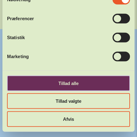
Varde Friluftsscene, Arnbjergparken 6800 Varde
KONTAKT
PRESSE
PERSONDATAPOLITIK
COOKIEPOLITIK
Præferencer
Website af
Statistik
Marketing
Tillad alle
Tillad valgte
Afvis