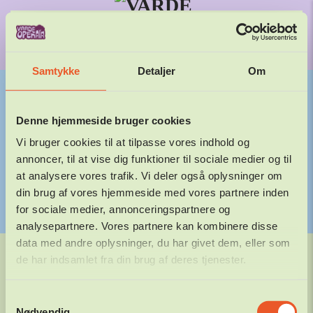
29. – 31.
JULI 2027
Gå til hovedindhold
Samtykke
Detaljer
Om
Denne hjemmeside bruger cookies
BLÅVAND SMEDE
Vi bruger cookies til at tilpasse vores indhold og
annoncer, til at vise dig funktioner til sociale medier og til
at analysere vores trafik. Vi deler også oplysninger om
30.06.2026
DANIEL
din brug af vores hjemmeside med vores partnere inden
FORRIGE
NÆSTE
for sociale medier, annonceringspartnere og
analysepartnere. Vores partnere kan kombinere disse
data med andre oplysninger, du har givet dem, eller som
©
2026
Varde Open Air. Alle rettigheder forbeholdes.
de har indsamlet fra din brug af deres tjenester.
Varde Friluftsscene, Arnbjergparken 6800 Varde
Samtykkevalg
KONTAKT
PRESSE
PERSONDATAPOLITIK
COOKIEPOLITIK
Nødvendig