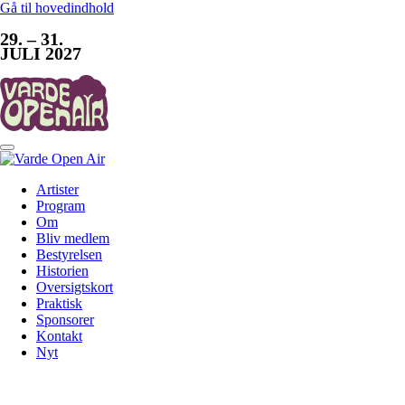
Gå til hovedindhold
29. – 31.
JULI 2027
Artister
Program
Om
Bliv medlem
Bestyrelsen
Historien
Oversigtskort
Praktisk
Sponsorer
Kontakt
Nyt