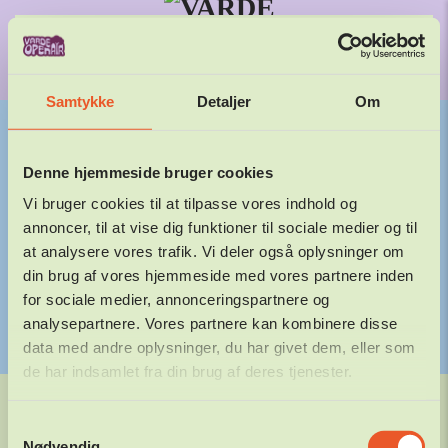
29. – 31.
JULI 2027
Gå til hovedindhold
Samtykke
Detaljer
Om
Denne hjemmeside bruger cookies
HENNEBERG BYGGERI
Vi bruger cookies til at tilpasse vores indhold og
annoncer, til at vise dig funktioner til sociale medier og til
APS
at analysere vores trafik. Vi deler også oplysninger om
din brug af vores hjemmeside med vores partnere inden
30.06.2026
DANIEL
for sociale medier, annonceringspartnere og
FORRIGE
NÆSTE
analysepartnere. Vores partnere kan kombinere disse
data med andre oplysninger, du har givet dem, eller som
de har indsamlet fra din brug af deres tjenester.
©
2026
Varde Open Air. Alle rettigheder forbeholdes.
Samtykkevalg
Nødvendig