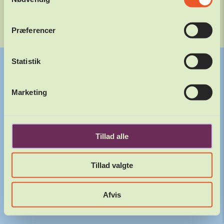
Varde Friluftsscene, Arnbjergparken 6800 Varde
KONTAKT
PRESSE
PERSONDATAPOLITIK
COOKIEPOLITIK
Præferencer
Website af
Statistik
Marketing
Tillad alle
Tillad valgte
Afvis